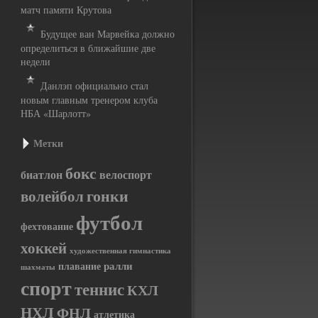
матч памяти Крутова
Будущее ван Марвейка должно
определиться в ближайшие две
недели
Данлэп официально стал
новым главным тренером клуба
НБА «Шарлотт»
Метки
бокс
биатлон
велоспорт
гонки
волейбол
футбол
фехтование
хоккей
художественная гимнастика
ралли
плавание
шахматы
спорт
теннис
КХЛ
НХЛ
ФНЛ
атлетика