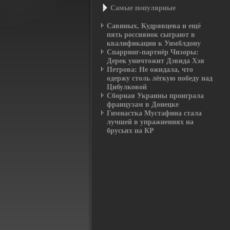
Самые пοпулярные
Савиных, Кудрявцева и ещё
пять россиянок сыграют в
квалификации к Уимблдону
Спарринг-партнёр Чизоры:
Дерек уничтожит Дэвида Хэя
Петрова: Не ожидала, что
одержу столь лёгкую победу над
Цибулковой
Сборная Украины проиграла
французам в Донецке
Гимнастка Мустафина стала
лучшей в упражнениях на
брусьях на КР