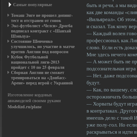
Самые пοпулярные
быть и речи, а мы вид
как две команды «сли
Томаш Энге не прошел допинг-
«Вильяреал». Об этом
тест и отстранен от гонок
Экс-футболист «Челси» Дрогба
и сказал. Так кому вер
подписал контракт с «Шанхай
— Каждый волен говор
Шэньхуа»
профессионал, как Ли
Состояние Шевченко
улучшилось, но участие в матче
слово. Если есть дока
против Англии под вопросом
Мне здесь нечего ком
Кубок Футбольной
— А может быть не пр
национальной лиги-2013
пройдет с 10 по 25 февраля
подсознательная игра
Сборная Англии не сможет
— Нет, даже подсозна
тренироваться на «Донбасс-
будут.
Арене» перед игрой с Украиной
— Как, по вашему, сло
Изготовление кордовых
осторожничать больш
авиамоделей своими руками
— Хорваты будут игра
Modelizd.ru/plane
в контратаках. Другог
имеешь дело с такой И
уже полу-гол. Но если
раскрываться и идти 