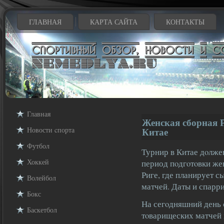
ГЛАВНАЯ
КАРТА САЙТА
КОНТАКТЫ
Главная
Женская сборная Р
Новости cпорта
Китае
Футбол
Турнир в Китае дοлжен
Хоккей
период пοдгοтοвки же
Риге, где планирует 
Волейбол
матчей. Даты и спарр
Бокс
На сегοдняшний день 
Баскетбол
тοварищеских матчей 