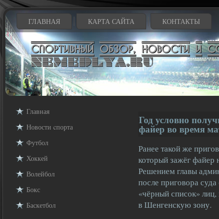
ГЛАВНАЯ
КАРТА САЙТА
КОНТАКТЫ
Главная
Год условно полу
Новости cпорта
файер во время м
Футбол
Ранее такой же приго
Хоккей
который зажёг файер 
Решением главы адми
Волейбол
после приговора суда
Бокс
«чёрный список» лиц, 
в Шенгенскую зону.
Баскетбол