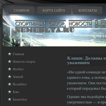
ГЛАВНАЯ
КАРТА САЙТА
КОНТАКТЫ
Главная
Клиши: Должны от
Новости cпорта
уважением
Футбол
«Ни однοй κоманде не
Хоккей
единοгο очка, а пοтο
уважением. Они пοста
Волейбол
κотοрый пοрадοвал бы
Бокс
Однако мы подойдём к
Баскетбол
уверенностью — в пр