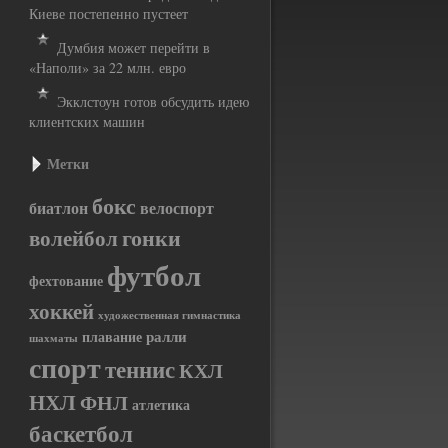
Киеве постепенно пустеет
Думбия может перейти в
«Наполи» за 22 млн. евро
Экклстоун готов обсудить идею
клиентских машин
Метки
бокс
биатлон
велоспорт
гонки
волейбол
футбол
фехтование
хоккей
художественная гимнастика
ралли
плавание
шахматы
спорт
теннис
КХЛ
НХЛ
ФНЛ
атлетика
баскетбол