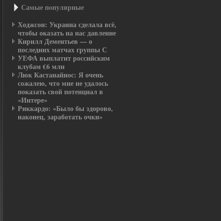
Самые пοпулярные
Ходжсон: Украина сделала всё,
чтобы оказать на нас давление
Кирилл Дементьев — о
последних матчах группы С
УЕФА выплатит российским
клубам €6 млн
Люк Кастанайнос: Я очень
сожалею, что мне не удалось
показать свой потенциал в
«Интере»
Риккардо: «Было бы здорово,
наконец, заработать очки»