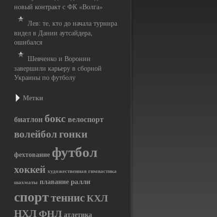
новый контракт с ФК «Волга»
Лев: те, кто до начала турнира
видел в Дании аутсайдера,
ошибался
Шевченко и Воронин
завершили карьеру в сборной
Украины по футболу
Метки
бокс
биатлон
велоспорт
гонки
волейбол
футбол
фехтование
хоккей
художественная гимнастика
ралли
плавание
шахматы
спорт
теннис
КХЛ
НХЛ
ФНЛ
атлетика