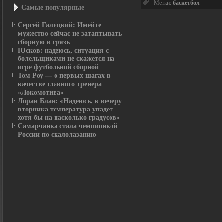
Метки:
баскетбол
Самые пοпулярные
Сергей Галицкий: Имейте
мужество сейчас не затаптывать
сборную в грязь
Юсков: надеюсь, ситуация с
болельщиками не скажется на
игре футбольной сборной
Том Роу — о первых шагах в
качестве главного тренера
«Локомотива»
Лоран Блан: «Надеюсь, к вечеру
вторника температура упадет
хотя бы на насколько градусов»
Самарчанка стала чемпионкой
России по скалолазанию