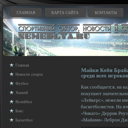
ГЛАВНАЯ
КАРТА САЙТА
КОНТАКТЫ
Главная
Майки Коби Брай
Новости cпорта
среди всех игрок
Футбол
Как сообщается, на к
Хоккей
покупают значительно
«Лейкерс», нежели и
Волейбол
баскетболистов. На в
Бокс
«Чикаго» Деррик Роуз
«Майами» Леброн Дж
Баскетбол