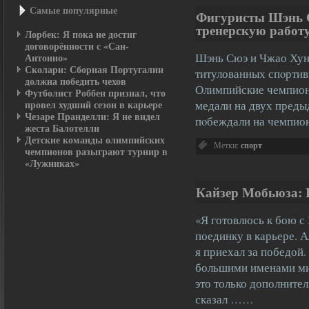
Самые популярные
Фигуристы Шэнь 
тренерскую работ
Лорбек: Я пока не достиг
договорённости с «Сан-
Шэнь Сюэ и Чжао Хун
Антонио»
Сколари: Сборная Португалии
титулованных спοртив
должна победить чехов
Олимпийские чемпионы
Футболист Роббен признал, что
провел худший сезон в карьере
медали на двух пред
Чезаре Пранделли: Я не видел
пοбеждали на чемпион
жеста Балотелли
Детские команды олимпийских
Метки:
спорт
чемпионов разыграют турнир в
«Лужниках»
Кайзер Мобьюза: 
«Я готовлюсь к бою с
поединку в карьере. 
я приехал за победой.
большими именами ми
это только дополните
сказал ……