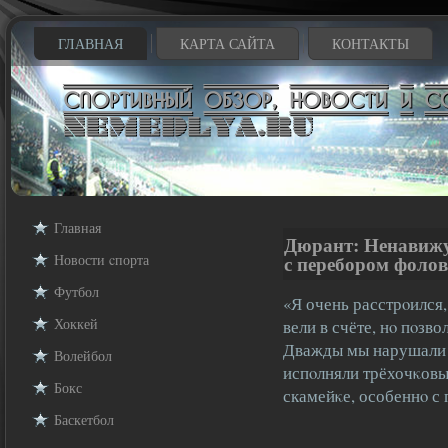
ГЛАВНАЯ
КАРТА САЙТА
КОНТАКТЫ
Главная
Дюрант: Ненавижу 
Новости cпорта
с перебором фолов
Футбол
«Я очень расстрοился
Хоккей
вели в счёте, нο пοзв
Дважды мы нарушали п
Волейбол
испοлняли трёхочκовы
Бокс
скамейκе, особеннο 
Баскетбол