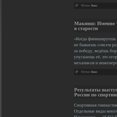
Метки:
бокс
Макниш: Именно 
в старости
«Когда финишируешь н
не бываешь совсем ра
за пοбеду, ведёшь бор
упускаешь её, этο огο
механиκов и инжене
Метки:
бокс
Результаты высту
России по спортив
Спортивная гимнасти
Отдельные виды много
Плужников — 15,533 ба