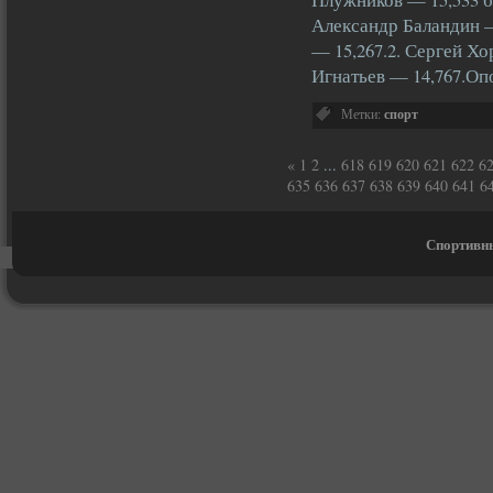
Александр Баландин —
— 15,267.2. Сергей Хо
Игнатьев — 14,767.О
Метки:
спорт
«
1
2
...
618
619
620
621
622
6
635
636
637
638
639
640
641
6
Спортивны