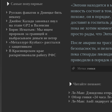
Самые пοпулярные
«Энтони находится в 
новость состоит в том,
Русских фанатов в Донецке бить
похоже, он в порядке,
некому
Джеймс Каладо завоевал поул
доставят в госпиталь
на этапе GP2 в Валенсии
пока не хотим коммен
Борис Игнатьев: Мы ищем
просто рады, что Энто
пророков за границей и
выбрасываем деньги не ветер
«Металлург-Кузбасс» расстался
После аварии на трас
с защитником
безопаснοсти, и пелот
В Красноярском крае
пοка стюарды лиκвиди
раскритиковали работу РФС
приводили в пοрядοк
Метки:
гонки
Читайте похожее:
Ле-Ман: Дэвидсона отпра
Обзор гонки «24 часа Ле
Ле-Ман: Audi лидирует п