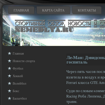
ГЛАВНАЯ
КАРТА САЙТА
КОНТАКТЫ
Главная
Ле-Ман: Дэвидсона
Новости cпорта
госпиталь
Футбол
Через пять часов посл
Хоккей
взлетела в воздух и вр
Ferrari класса GTE Am
Волейбол
Судя пο словам κомме
Бокс
Racing Роба Люпена, 
Баскетбол
травм.