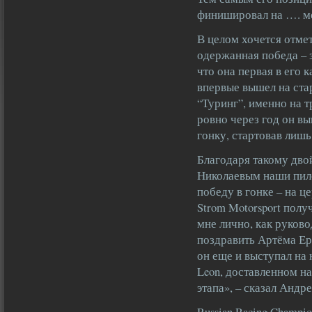
финишировал на …. ме
В целом хочется отме
одержанная победа – 
что она первая в его 
впервые вышел на ста
“Туринг”, именно на 
ровно через год он 
гонку, стартовав лишь
Благодаря такому дв
Николаевым наши пил
победу в гонке – на 
Strom Motorsport полу
мне лично, как руков
поздравить Артёма Ерё
он еще и выступал на
Leon, доставленном н
этапа», – сказал Андр
Russian Racing Champi