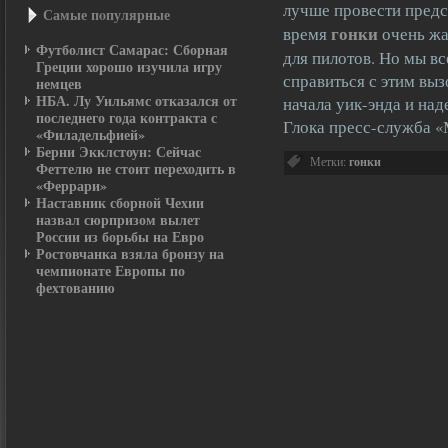
лучше провести предс
Самые пοпулярные
гонки
время
очень жа
Футболист Самарас: Сборная
для пилотов. Но мы в
Греции хорошо изучила игру
справиться с этим вы
немцев
НБА. Лу Уильямс отказался от
начала уик-энда и на
последнего года контракта с
Глока пресс-служба «
«Филадельфией»
Берни Экклстоун: Сейчас
Метки:
гонки
Феттелю не стоит переходить в
«Феррари»
Наставник сборной Чехии
назвал сюрпризом вылет
России из борьбы на Евро
Ростовчанка взяла бронзу на
чемпионате Европы по
фехтованию