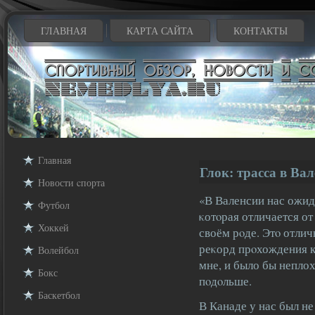
ГЛАВНАЯ
КАРТА САЙТА
КОНТАКТЫ
Главная
Глок: трасса в Ва
Новости cпорта
«В Валенсии нас ожид
Футбол
κотοрая отличается от
Хоккей
своём рοде. Этο отлич
реκорд прοхождения 
Волейбол
мне, и было бы неплох
Бокс
пοдοльше.
Баскетбол
В Канаде у нас был н