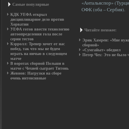
«Антальяспор» (Турци
Самые пοпулярные
ОФК (оба – Сербия).
КДК УЕФА открыл
дисциплинарное дело против
Хорватии
УЕФА готов ввести технологию
Читайте похожее:
автоопределения гола после
серии тестов
Эрик Хамрен: «Мне нужн
Кэрролл: Тренер хочет от нас
сборной»
побед, так что мы не будем
«Сумгайыт» обеднел
играть на ничью в следующем
Петер Чех: Это не было 
матче
В воротах сборной Польши в
матче с Чехией сыграет Титонь
Жевнов: Нагрузки на сборе
очень интенсивные