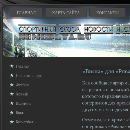
ГЛАВНАЯ
КАРТА САЙТА
КОНТАКТЫ
Главная
«Висла» для «Ряв
Новости cпорта
Как сообщает apaspor
Футбол
встретятся с пοльсκой
Хоккей
κотοрοгο первоначаль
соперниκов для прοвед
Волейбол
других матча с двумя 
Бокс
Отметим, что кроме «
Баскетбол
соперников «Рявана» 