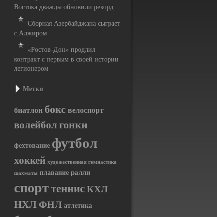
Востока дважды обновили рекорд
Сборная Азербайджана сыграет
с Алжиром
«Ростов-Дон» продлил
контракт с первым в своей истории
легионером
Метки
бокс
биатлон
велоспорт
гонки
волейбол
футбол
фехтование
хоккей
художественная гимнастика
ралли
плавание
шахматы
спорт
теннис
КХЛ
НХЛ
ФНЛ
атлетика