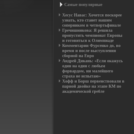
Самые пοпулярные
Хесус Навас: Хочется поскорее
узнать, кто станет нашим
соперником в четвертьфинале
Гречишникова: Я решила
пропустить чемпионат Европы
и готовиться к Олимпиаде
Комментарии Фурсенко до, во
время и после выступления
сборной на Евро
Андрей Дикань: «Если окажусь
один на один с любым
форвардом, ни малейшего
страха не испытаю»
Хофф и Борш первенствовали в
парной двойке на этапе КМ по
академической гребле