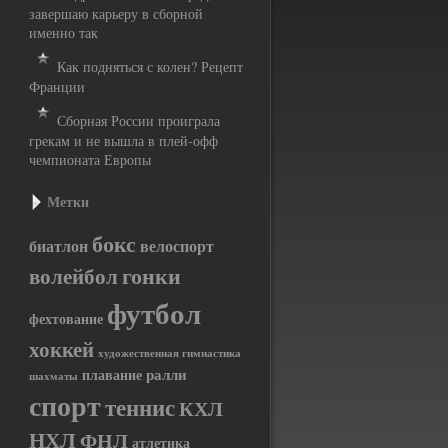
завершаю карьеру в сборной
именно так
Как подняться с колен? Рецепт
Франции
Сборная России проиграла
грекам и не вышла в плей-офф
чемпионата Европы
Метки
бокс
биатлон
велоспорт
гонки
волейбол
футбол
фехтование
хоккей
художественная гимнастика
ралли
плавание
шахматы
спорт
теннис
КХЛ
НХЛ
ФНЛ
атлетика