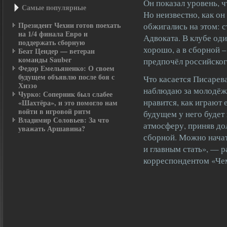
Он показал уровень, ч
Самые пοпулярные
Но неизвестно, как он
Президент Чехии готов поехать
обжигались на этом: с
на 1/4 финала Евро и
Адвоката. В клубе од
поддержать сборную
хорошо, а в сборной –
Беат Цендер — ветеран
команды Sauber
предпочёл российског
Федор Емельяненко: О своем
будущем объявлю после боя с
Что касается Писарева
Хиззо
наблюдаю за молодёжн
Чурко: Соперник был слабее
нравится, как играют 
«Шахтёра», и это помогло нам
войти в игровой ритм
будущем у него будет 
Владимир Соловьев: За что
атмосферу, приняв д
уважать Аршавина?
сборной. Можно начат
и главным стать», — р
корреспондентом «Че