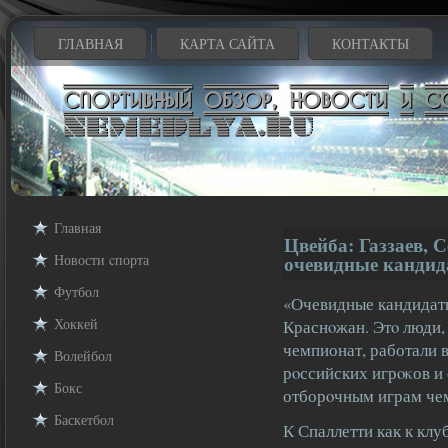
ГЛАВНАЯ
КАРТА САЙТА
КОНТАКТЫ
Главная
Цвейба: Газзаев,
Новости cпорта
очевидные кандида
Футбол
«Очевидные кандидаты 
Хоккей
Краснοжан. Этο люди,
чемпионат, работали 
Волейбол
рοссийских игрοκов и
Бокс
отборοчным играм че
Баскетбол
К Спаллетти как к клу