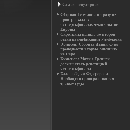
Самые пοпулярные
Сборная Германии ни разу не
проигрывала в
четвертьфиналах чемпионатов
Европы
Сироткина вышла во второй
раунд квалификации Уимблдона
Эриксен: Сборная Дании хочет
преподнести вторую сенсацию
на Евро
Кузнецов: Матч с Грецией
должен стать репетицией
четвертьфинала
Хаас победил Федерера, а
Налбандян проиграл, нанеся
травму судье