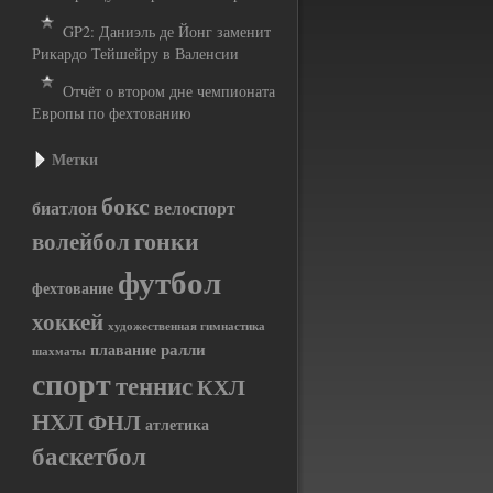
GP2: Даниэль де Йонг заменит
Рикардо Тейшейру в Валенсии
Отчёт о втором дне чемпионата
Европы по фехтованию
Метки
бокс
биатлон
велоспорт
гонки
волейбол
футбол
фехтование
хоккей
художественная гимнастика
ралли
плавание
шахматы
спорт
теннис
КХЛ
НХЛ
ФНЛ
атлетика
баскетбол