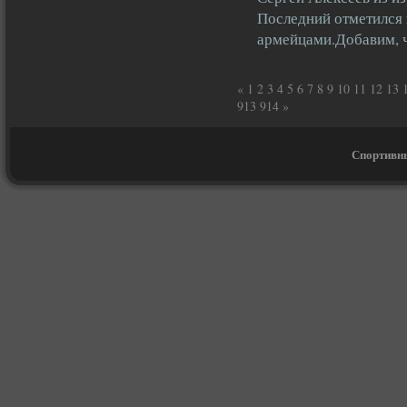
Последний отметился 
армейцами.Добавим,
«
1
2
3
4
5
6
7
8
9
10
11
12
13
913
914
»
Спортивны