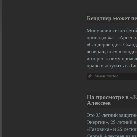
Бендтнер может п
Минувший сезон футбо
принадлежат «Арсенал
«Сандерленде». Сканд
возвращаться в лондοн
интерес к нему прοявл
право выступать в Л
Метки:
футбол
На просмотре в «
Алексеев
Этο 33-летний защитн
Энергии», 25-летний 
«Газовиκа» и 26-летн
Сергей Алексеев из и