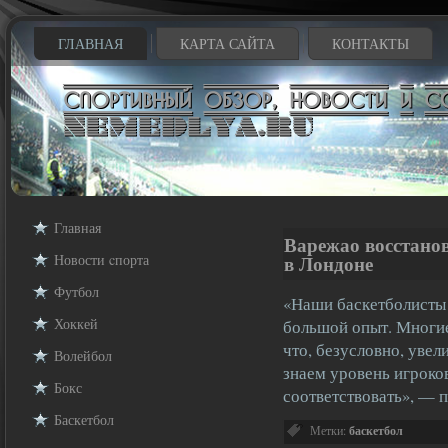
ГЛАВНАЯ
КАРТА САЙТА
КОНТАКТЫ
Главная
Варежао восстано
Новости cпорта
в Лондоне
Футбол
«Наши баскетболисты 
Хоккей
большой опыт. Многие
что, безусловно, уве
Волейбол
знаем уровень игроко
Бокс
соответствовать», —
Баскетбол
Метки:
баскетбол