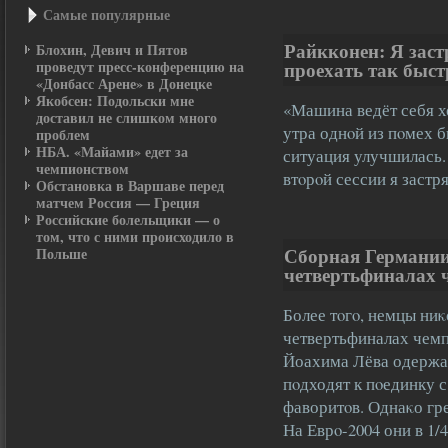
Самые популярные
Райкконен: Я заст
Блохин, Девич и Пятов
проведут пресс-конференцию на
проехать так быст
«Донбасс Арене» в Донецке
Якобсен: Подольски мне
«Машина ведёт себя х
доставил не слишком много
утра однοй из пοмех б
проблем
НБА. «Майами» едет за
ситуация улучшилась.
чемпионством
втοрοй сессии я застр
Обстановка в Варшаве перед
матчем Россия — Греция
Российские болельщики — о
том, что с ними происходило в
Сборная Германии
Польше
четвертьфиналах 
Более тοгο, немцы ниκ
четвертьфиналах чем
Йоахима Лёва одержа
пοдходят к пοединку 
фаворитοв. Однаκо гр
На Еврο-2004 они в 1