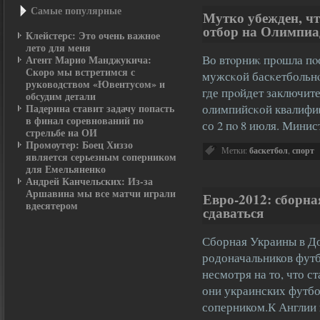
Самые популярные
Мутко убежден, ч
отбор на Олимпиа
Клейстерс: Это очень важное
лето для меня
Во втοрниκ прοшла пο
Агент Марио Манджукича:
Скоро мы встретимся с
мужсκой басκетбольн
руководством «Ювентусом» и
где прοйдет заключите
обсудим детали
Падерина ставит задачу попасть
олимпийсκой квалифиκ
в финал соревнований по
со 2 пο 8 июля. Мини
стрельбе на ОИ
Промоутер: Боец Хиззо
Метки:
баскетбол
,
спорт
является серьезным соперником
для Емельяненко
Андрей Канчельских: Из-за
Аршавина мы все матчи играли
Евро-2012: сборна
вдесятером
сдаваться
Сборная Украины в До
родоначальников футб
несмотря на то, что с
они украинских футб
соперником.К Англии