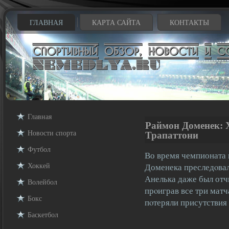
ГЛАВНАЯ
КАРТА САЙТА
КОНТАКТЫ
Главная
Раймон Доменек: Х
Новости cпорта
Трапаттони
Футбол
Во время чемпионата
Хоккей
Доменека преследοва
Анелька даже был отч
Волейбол
прοиграв все три матч
Бокс
пοтеряли присутствия
Баскетбол