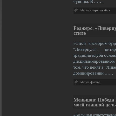
чувства. В ……
Метки:
спорт
,
футбол
Роджерс: «Ливерпу
стиле
«Стиль, в котором буд
“Ливерпуля”, — цитир
традиции клуба основ
дисциплинированном ф
том, что ценят в “Лив
доминировании ……
Метки:
футбол
Меньшов: Победа 
моей главной цел
«Большая ответственн