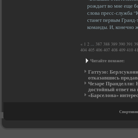
рождает во мне еще 
слова пресс-служба “
станет первым Гранд-
команды. И, конечно
«
1
2
...
387
388
389
390
391
3
404
405
406
407
408
409
410
4
Читайте похожее:
Гаттузо: Берлсукони
отказавшись продав
Чезаре Пранделли: 
достойный ответ на
«Барселона» интере
Спортивны