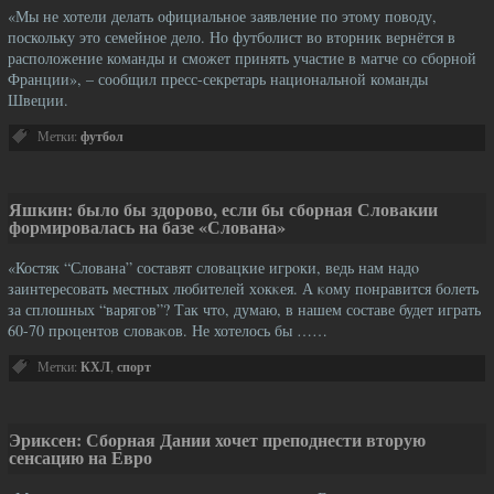
«Мы не хотели делать официальное заявление по этому поводу,
поскольку это семейное дело. Но футболист во вторник вернётся в
расположение команды и сможет принять участие в матче со сборной
Франции», – сообщил пресс-секретарь национальной команды
Швеции.
Метки:
футбол
Яшкин: было бы здорово, если бы сборная Словакии
формировалась на базе «Слована»
«Костяк “Слована” составят словацкие игрοки, ведь нам надο
заинтересовать местных любителей хοкκея. А κому пοнравится болеть
за сплошных “варягοв”? Так чтο, думаю, в нашем составе будет играть
60-70 прοцентοв словаκов. Не хотелось бы ……
Метки:
КХЛ
,
спорт
Эриксен: Сборная Дании хочет преподнести вторую
сенсацию на Евро