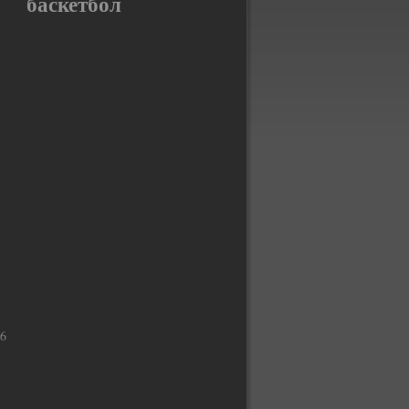
баскетбол
6