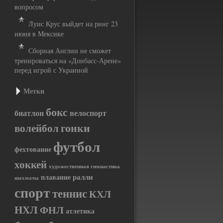
вопросом
Луис Крус выйдет на ринг 23
июня в Мексике
Сборная Англии не сможет
тренироваться на «Донбасс-Арене»
перед игрой с Украиной
Метки
бокс
биатлон
велоспорт
гонки
волейбол
футбол
фехтование
хоккей
художественная гимнастика
ралли
плавание
шахматы
спорт
теннис
КХЛ
НХЛ
ФНЛ
атлетика