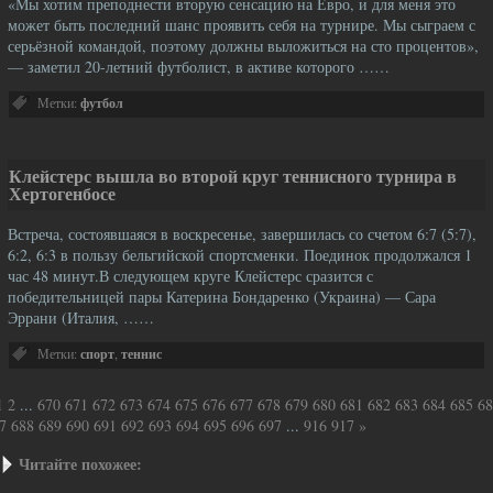
«Мы хотим преподнести вторую сенсацию на Евро, и для меня это
может быть последний шанс проявить себя на турнире. Мы сыграем с
серьёзной командой, поэтому должны выложиться на сто процентов»,
— заметил 20-летний футболист, в активе которого ……
Метки:
футбол
Клейстерс вышла во второй круг теннисного турнира в
Хертогенбосе
Встреча, состоявшаяся в воскресенье, завершилась со счетом 6:7 (5:7),
6:2, 6:3 в пользу бельгийской спортсменки. Поединок продолжался 1
час 48 минут.В следующем круге Клейстерс сразится с
победительницей пары Катерина Бондаренко (Украина) — Сара
Эррани (Италия, ……
Метки:
спорт
,
теннис
1
2
...
670
671
672
673
674
675
676
677
678
679
680
681
682
683
684
685
68
7
688
689
690
691
692
693
694
695
696
697
...
916
917
»
Читайте похожее: