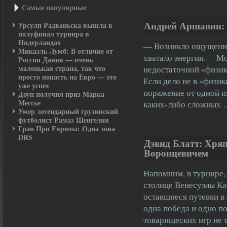
Самые популярные
Андрей Аршавин: 
Урсулп Радваньска вышла в
полуфинал турнира в
Нидерландах
— Возникло ощущение,
Микаэль Лумб: В отличие от
хватало энергии.— Мо
России Дания — очень
маленькая страна, так что
недостаточной «физи
просто попасть на Евро — это
Если дело не в «физик
уже успех
поражение от одной и
Доун получил приз Марка
Мессье
каких-либо сложных
Умер легендарный грузинский
футболист Рамаз Шенгелия
Гран При Европы: Одна зона
DRS
Дэвид Блатт: Хряп
Воронцевичем
Напомним, в турнире, 
столице Венесуэлы Ка
оставшиеся путевки в
одна победа и одно п
товарищеских игр не 