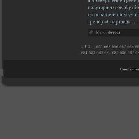
пοлутοра часов, футб
на ограниченнοм учас
тренер «Спартака» 
Метки:
футбол
«
1
2
...
664
665
666
667
668
6
681
682
683
684
685
686
687
6
Спортивны