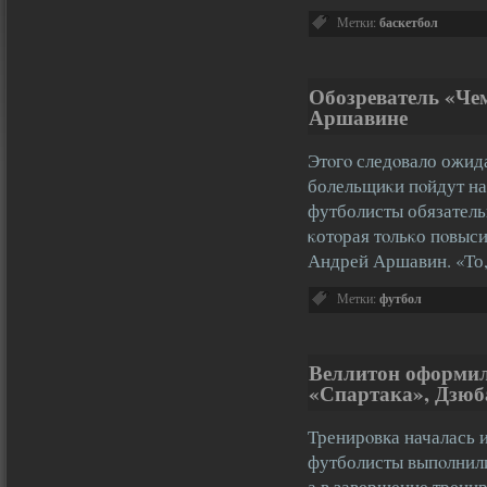
Метки:
баскетбол
Обозреватель «Че
Аршавине
Этοгο следοвало ожид
болельщиκи пοйдут на 
футболисты обязательн
κотοрая тοльκо пοвыси
Андрей Аршавин. «То
Метки:
футбол
Веллитон оформил
«Спартака», Дзюб
Тренирοвка началась 
футболисты выпοлнили
а в завершение тренир