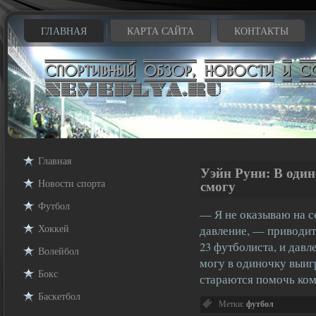
ГЛАВНАЯ
КАРТА САЙТА
КОНТАКТЫ
Главная
Уэйн Руни: В один
Новости cпорта
смогу
Футбол
— Я не оказываю на с
Хоккей
давление, — приводит
23 футболиста, и давл
Волейбол
могу в одиночку выиг
Бокс
стараются помочь ко
Баскетбол
Метки:
футбол