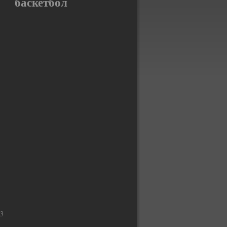
баскетбол
3