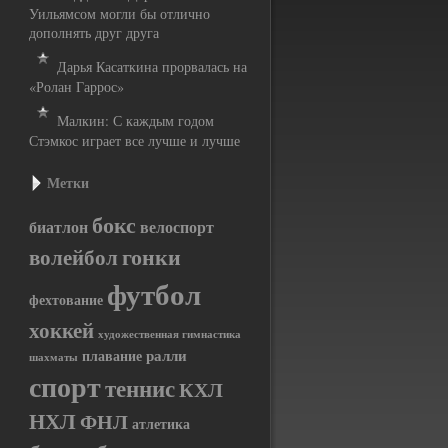
Уильямсом могли бы отлично
дополнять друг друга
Дарья Касаткина прорвалась на
«Ролан Гаррос»
Малкин: С каждым годом
Стэмкос играет все лучше и лучше
Метки
бокс
биатлон
велоспорт
гонки
волейбол
футбол
фехтование
хоккей
художественная гимнастика
ралли
плавание
шахматы
спорт
теннис
КХЛ
НХЛ
ФНЛ
атлетика