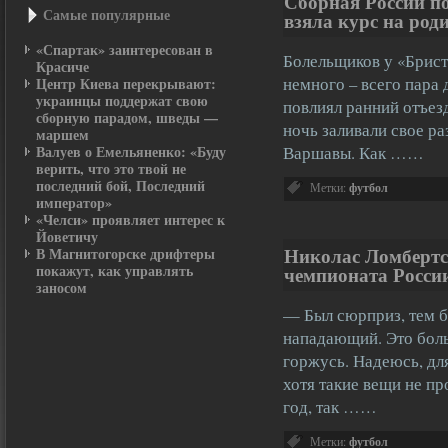
Сборная России п
Самые популярные
взяла курс на род
«Спартак» заинтересован в
Болельщиков у «Бристо
Красиче
немного – всего пара 
Центр Киева перекрывают:
украинцы поддержат свою
повлиял ранний отъез
сборную парадом, шведы —
ночь заливали свое ра
маршем
Валуев о Емельяненко: «Буду
Варшавы. Как ……
верить, что это твой не
последний бой, Последний
Метки:
футбол
император»
«Челси» проявляет интерес к
Йоветичу
Николас Ломбертс
В Магнитогорске дрифтеры
покажут, как управлять
чемпионата Росси
заносом
— Был сюрприз, тем бо
нападающий. Это боль
горжусь. Надеюсь, для
хотя такие вещи не п
год, так ……
Метки:
футбол