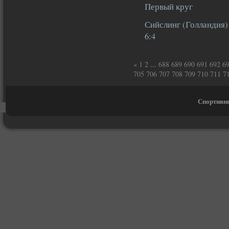
Первый круг
Сийслинг (Голландия)
6:4
«
1
2
...
688
689
690
691
692
6
705
706
707
708
709
710
711
7
Спортивны