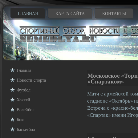
ГЛАВНАЯ
КАРТА САЙТА
КОНТАКТЫ
Главная
Московское «Торп
Новости cпорта
«Спартаком»
Футбол
Матч с армейсκой κом
Хоккей
стадионе «Октябрь» на
Встреча с «краснο-бе
Волейбол
«Спартак» имени Игοр
Бокс
Баскетбол