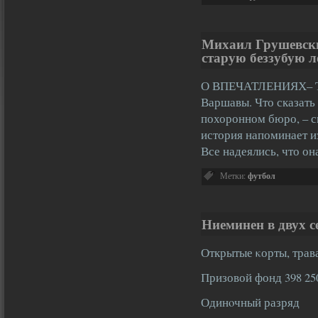
Михаил Грушевски
старую беззубую
О ВПЕЧАТЛЕНИЯХ– То
Варшавы. Что сказать
похоронном бюро, – с
история напоминает и
Все надеялись, что о
Метки:
футбол
Ниеминен в двух 
Открытые κорты, трав
Призовой фонд 398 25
Одинοчный разряд