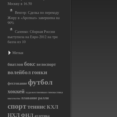
Москву в 16.50
Венгер: Сделка по переходу
Жиру в «Арсенал» завершена на
90%
Саленко: Сборная России
выступила на Евро-2012 на три
балла из 10
Метки
бокс
биатлон
велоспорт
гонки
волейбол
футбол
фехтование
хоккей
художественная гимнастика
ралли
плавание
шахматы
спорт
теннис
КХЛ
НХЛ
ФНЛ
атлетика