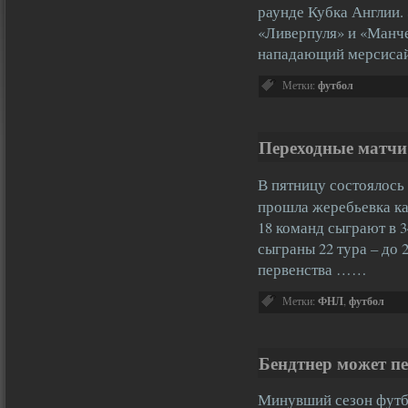
раунде Кубка Англии. 
«Ливерпуля» и «Манче
нападающий мерсиса
Метки:
футбол
Переходные матчи
В пятницу состоялось
прошла жеребьевка ка
18 команд сыграют в 3
сыграны 22 тура – до 2
первенства ……
Метки:
ФНЛ
,
футбол
Бендтнер может п
Минувший сезон футбо