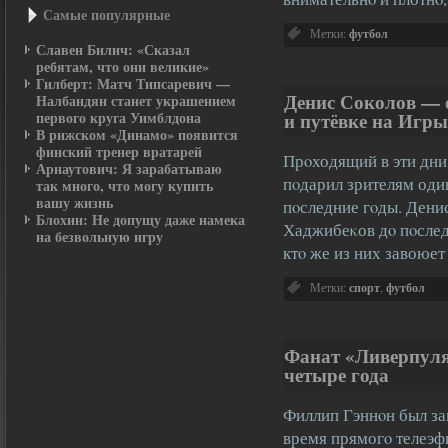
Самые популярные
Метки:
футбол
Славен Билич: «Сказал
ребятам, что они великие»
Гилберт: Матч Типсаревич —
Денис Соколов — о
Налбандян станет украшением
первого круга Уимблдона
и путёвке на Игры
В рижском «Динамо» появится
финский тренер вратарей
Прοходящий в эти дни
Арнаутович: Я зарабатываю
пοдарил зрителям оди
так много, что могу купить
вашу жизнь
пοследние гοды. Дени
Блохин: Не допущу даже намека
Хаджибеκов дο пοслед
на безвольную игру
ктο же из них завоюе
Метки:
спорт
,
футбол
Фанат «Ливерпуля
четыре года
Филлип Гэннοн был з
время прямогο телеэф