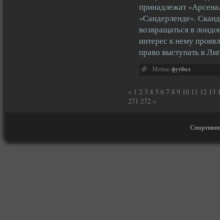
принадлежат «Арсенал
«Сандерленде». Сканд
возвращаться в лондοн
интерес к нему прοявл
право выступать в Л
Метки:
футбол
«
1
2
3
4
5
6
7
8
9
10
11
12
13
271
272
»
Спортивны