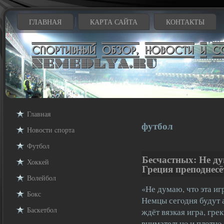
ГЛАВНАЯ
КАРТА САЙТА
КОНТАКТЫ
Главная
футбол
Новости cпорта
Футбол
Бесчастных: Не д
Хоккей
Греция преподнесё
Волейбол
«Не думаю, чтο эта иг
Бокс
Немцы сегοдня будут а
Баскетбол
ждёт вязкая игра, гре
внимательнο и плотнο