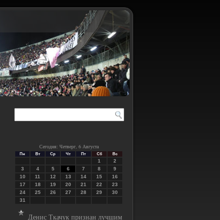
Сегодня: Четверг, 6 Августа
Пн
Вт
Ср
Чт
Пт
Сб
Вс
1
2
3
4
5
6
7
8
9
10
11
12
13
14
15
16
17
18
19
20
21
22
23
24
25
26
27
28
29
30
31
Денис Ткачук признан лучшим