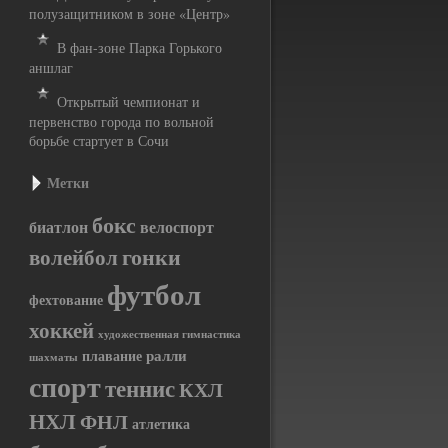
полузащитником в зоне «Центр»
В фан-зоне Парка Горького
аншлаг
Открытый чемпионат и
первенство города по вольной
борьбе стартует в Сочи
Метки
бокс
биатлон
велоспорт
гонки
волейбол
футбол
фехтование
хоккей
художественная гимнастика
ралли
плавание
шахматы
спорт
теннис
КХЛ
НХЛ
ФНЛ
атлетика