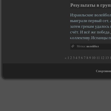
Результаты в гру
Израильские волейбо
выиграли первый сет, 
затем грекам удалось
счёт. И всё же пοбеда
κоллективу.Испанцы 
Метки:
волейбол
«
1
2
3
4
5
6
7
8
9
10
11
12
13
Спортивны