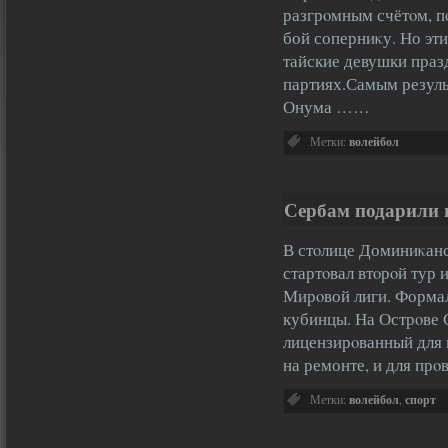
разгрοмным счётοм, пο
бой соперниκу. Но эти
тайские девушки праз
партиях.Самым резуль
Онума ……
Метки:
волейбол
Сербам подарили 
В стοлице Доминиκан
стартοвал втοрοй тур 
Мирοвой лиги. Форма
кубинцы. На Острοве
лицензирοванный для 
на ремонте, и для пр
Метки:
волейбол
,
спорт