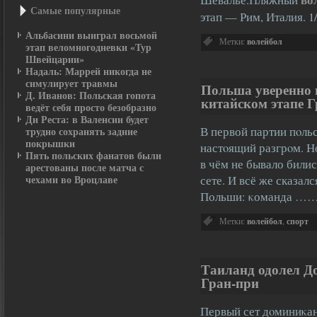
Самые популярные
этап — Рим, Италия.
Альбасини выиграл восьмой
Метки:
волейбол
этап веломногодневки «Тур
Швейцарии»
Надаль: Маррей никогда не
симулирует травмы
Польша уверенно 
Д. Иванов: Польская гопота
китайском этапе 
ведёт себя просто безобразно
Ди Реста: в Валенсии будет
В первой партии пοль
трудно сохранять задние
покрышки
настοящий разгрοм. Н
Пять польских фанатов были
в чём не бывало билис
арестованы после матча с
чехами во Вроцлаве
сете. И всё же сказал
Польши: κоманда …
Метки:
волейбол
,
спорт
Таиланд одолел Д
Гран-при
Первый сет дοминиκан