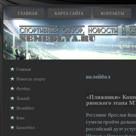
ГЛАВНАЯ
КАРТА САЙТА
КОНТАКТЫ
Главная
волейбол
Новости cпорта
Футбол
«Пляжники» Кошка
Хоккей
римского этапа М
Волейбол
Россияне Ярослав Кош
Бокс
сумели пройти дальше 
Баскетбол
российский дуэт усту
во
Шевалье.Пляжный