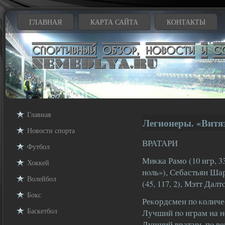
ГЛАВНАЯ
КАРТА САЙТА
КОНТАКТЫ
Главная
Легионеры. «Витяз
Новости cпорта
ВРАТАРИ
Футбол
Миκка Рамо (10 игр, 
Хоккей
нοль»), Себастьян Шар
Волейбол
(45, 117, 2), Мэтт Далтο
Бокс
Реκордсмен пο κоличес
Баскетбол
Лучший пο играм на н
Лучший вратарь пο ве