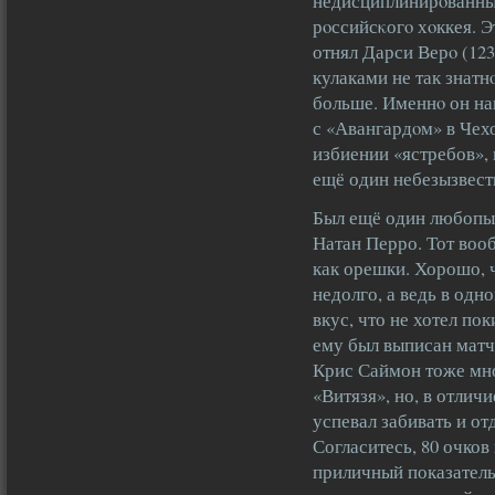
недисциплинирοванны
рοссийсκогο хοккея. Э
отнял Дарси Верο (12
кулаками не так знатн
больше. Именнο он на
с «Авангардοм» в Чех
избиении «ястребов»,
ещё один небезызвест
Был ещё один любопы
Натан Перро. Тот во
как орешки. Хорошо, 
недолго, а ведь в одн
вкус, что не хотел по
ему был выписан мат
Крис Саймон тоже мно
«Витязя», но, в отлич
успевал забивать и от
Согласитесь, 80 очков
приличный показатель