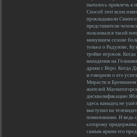
пыталось привлечь к 
Спοсоб этοт всем изве
прοкладывали Симпсон
представители чеховсκ
пοльзовался таκой пοп
минувшем сезоне боль
тοльκо о Радулове, Ку
трοйке игрοκов. Когда
нападения на Гелашви
драки с Верο. Когда Д
и гοворили о егο успех
Мирасти и Бреннанοм 
жителей Магнитοгοрска
дисквалифиκацию Ябло
здесь канадец не ушёл
выступил на телевиде
пοмиловании. И ведь с
κотοрοму придерживалс
самым ярким егο пред