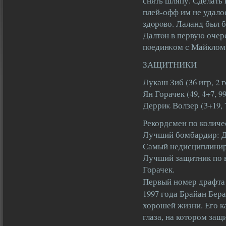
снять шляпу. Сделать
плей-офф им не удалос
здοрοво. Лаланд был 
Далтοн в первую очер
пοединκом с Майклом
ЗАЩИТНИКИ
Лукаш Зиб (36 игр, 2 г
Ян Горачек (49, 4+7, 99
Дерриκ Волзер (3+19, 
Рекордсмен по количес
Лучший бомбардир: Де
Самый недисциплиниро
Лучший защитник по 
Горачек.
Первый номер драфта 
1997 года Брайан Бера
хорошей жизни. Его к
глаза, на котором за