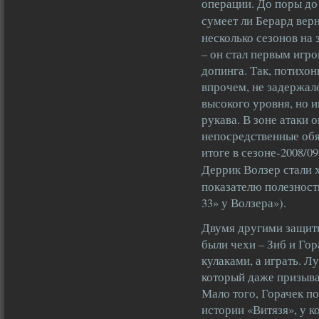
операции. До поры до
сумеет ли Берард вер
несколько сезонов на
– он стал первым игр
допинга. Так, потихон
впрочем, не задержалс
высокого уровня, но и
рукава. В зоне атаки 
непосредственные обя
итоге в сезоне-2008/0
Деррик Волзер стали
показателю полезност
33» у Волзера»).
Двумя другими защит
были чехи – Зиб и Гор
кулаками, а играть. Л
который даже призыва
Мало того, Горачек п
истории «Витязя», у к