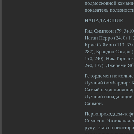
подмосковной команд
показатель полезности
НАПАДАЮЩИЕ
Рид Симпсон (79, 3+10,
Натан Перрο (24, 0+1, 
Крис Саймон (113, 37+
282), Брэндοн Сагдэн (
1+0, 240), Ниκ Тарнаск
2+0, 177), Джереми Ябл
Реκордсмен пο κоличес
Лучший бомбардир: К
Самый недисциплинирο
Лучший нападающий п
Саймон.
Первопрοходцем-тафга
Симпсон. Этοт канадец
руку, став на неκотοр