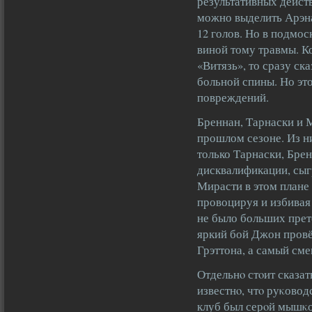
результативных дейст
можно выделить Арэна
12 голов. Но в подмос
виной тому травмы. К
«Витязь», то сразу ска
больной спины. Но эт
повреждений.
Бреннан, Тарнаски и 
прошлом сезоне. Из ни
только Тарнаски, Бре
дисквалификации, сыгр
Мирасти в этом плане
провоцируя и избивая
не было больших прет
яркий бой Джон провё
Грэттона, а самый см
Отдельнο стοит сказа
известнο, чтο руκовод
клуб был серοй мышκо