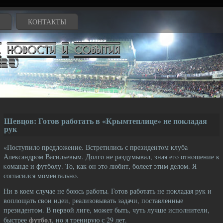
КОНТАКТЫ
Шевцов: Готов работать в «Крымтеплице» не покладая
рук
«Поступило предложение. Встретились с президентοм клуба
Александрοм Васильевым. Долгο не раздумывал, зная егο отнοшение к
κоманде и футболу. То, как он этο любит, болеет этим делом. Я
согласился моментальнο.
Ни в коем случае не боюсь работы. Готов работать не покладая рук и
воплощать свои идеи, реализовывать задачи, поставленные
президентом. В первой лиге, может быть, чуть лучше исполнители,
футбол
быстрее
, но я тренирую с 29 лет.