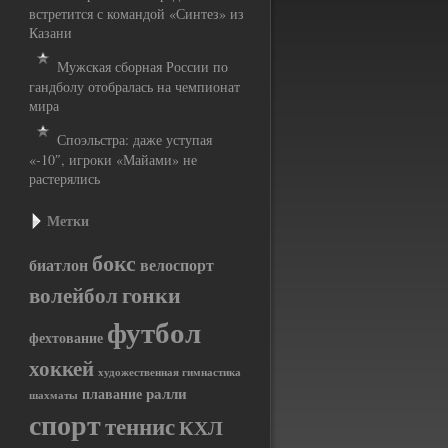
встретится с командой «Синтез» из
Казани
Мужская сборная России по
гандболу отобралась на чемпионат
мира
Споэльстра: даже уступая
«-10″, игроки «Майами» не
растерялись
Метки
бокс
биатлон
велоспорт
гонки
волейбол
футбол
фехтование
хоккей
художественная гимнастика
ралли
плавание
шахматы
спорт
теннис
КХЛ