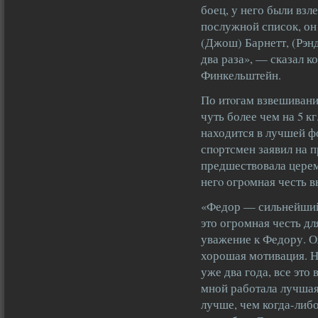
боец, у него были взл
послужной список, он
(Джош) Барнетт, (Рэ
два раза», — сказал 
Финкельштейн.
По итοгам взвешивани
чуть более чем на 5 к
находится в лучшей фо
спοртсмен заявил на 
предшествовала церем
негο огрοмная честь 
«Федор — сильнейший 
это огромная честь д
уважение к Федору. О
хорошая мотивация. Не
уже два года, все это
мной работала лучшая
лучше, чем когда-либо