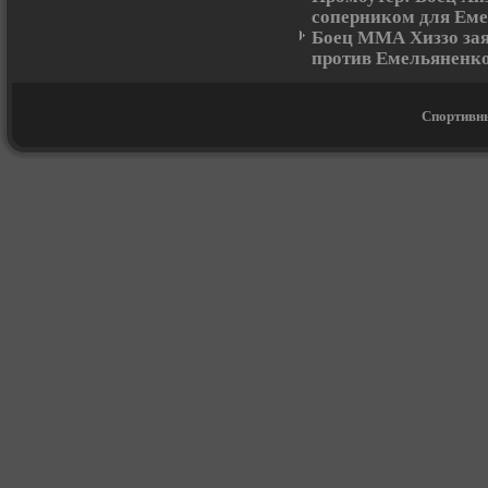
соперником для Ем
Боец ММА Хиззо зая
против Емельяненк
Спортивны