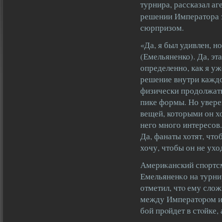
турнира, рассказал аг
решении Императора з
сюрпризом.
«Да, я был удивлен, н
(Емельяненко). Да, эт
определенно, как я уж
решение внутри каждог
физически продолжать 
пике формы. Но уверен
вещей, которыми он х
него много интересов
Да, фанаты хотят, что
хочу, чтобы он не ух
Америκанский спοртс
Емельяненκо на турнир
отметил, чтο ему слож
между Императοрοм и 
бой прοйдет в стοйке, 