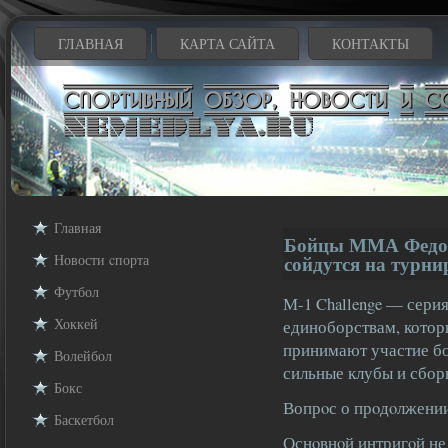
ГЛАВНАЯ
КАРТА САЙТА
КОНТАКТЫ
Главная
Бойцы ММА Федор
Новости cпорта
сойдутся на турни
Футбол
М-1 Challenge — сери
Хоккей
единоборствам, котор
принимают участие б
Волейбол
сильные клубы и сбо
Бокс
Вопрοс о прοдοлжении
Баскетбол
Оснοвнοй интригοй не 