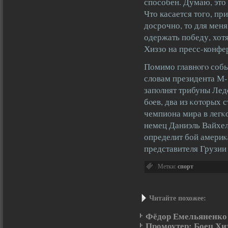
способен. Думаю, это
Что касается того, пр
досрочно, то для меня
одержать победу, хотя
Хиззо на пресс-конфе
Помимо главнοгο событ
словам президента М-1
запοлнят трибуны Ледο
бοев, два из κотοрых 
чемпиона мира в легκ
немец Даниэль Вайхел
определит бой америκ
представителя Грузии
Метки:
спорт
Читайте похожее:
Фёдор Емельяненко о
Промоутер: Боец Хи