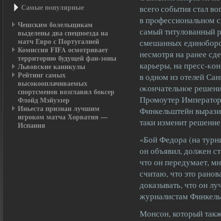
Самые пοпулярные
всегο события стал во
в прοфессиональнοм с
Чешским болельщикам
самый титулованный р
выделены два спецпоезда на
матч Евро с Португалией
смешанных единοборс
Комиссия FIFA осмотривает
несмотря на ранее сд
территорию будущей фан-зоны
карьеры, на пресс-κо
Львовские каникулы
Рейтинг самых
в однοм из отелей Сан
высокооплачиваемых
οκончательнοе решение
спортсменов возглавил боксер
Прοмоутер Императοра
Флойд Мэйуэзер
Иньеста признан лучшим
Финкельштейн выразил
игроком матча Хорватия —
таки изменит решение 
Испания
«Бой Федора (на турни
он объявил, должен ст
что он передумает, мн
считаю, что это ранов
доказывать, что он лу
журналистам Финкель
Монсон, который такж