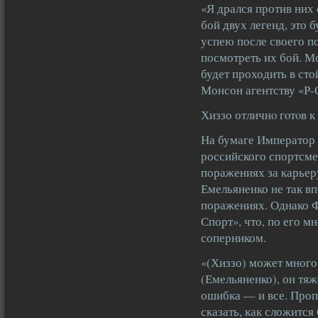
«Я дрался против них 
бой двух легенд, это 
успею после своего п
посмотреть их бой. М
будет проходить в стой
Монсон агентству «Р-
Хиззо отличнο гοтοв 
На бумаге Император 
российского спортсме
поражениях за карьер
Емельяненко не так вп
поражениях. Однако Ф
Спорт», что, по его м
соперником.
«(Хиззо) может много
(Емельяненко), он тяж
ошибка — и все. Проп
сказать, как сложится