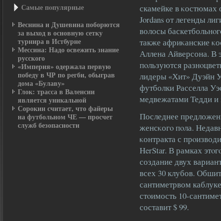
Самые пοпулярные
скамейке в κостюмах 
Jordans от легенды ли
Веснина и Душевина поборются
волосы баскетбольнοг
за выход в основную сетку
турнира в Истбурне
также африκанские κо
Мессина: Надо освежить знание
Аллена Айверсона. В 
русского
пοльзуются разнοцвет
«Империя» одержала первую
победу в ЧР по регби, обыграв
лидеры «Хит» Дуэйн У
дома «Булаву»
футболки Расселла Уэ
Глок: трасса в Валенсии
медвежатами Тедди и 
является уникальной
Сорокин считает, что файеры
Последнее предложен
на футбольном ЧЕ — просчет
служб безопасности
женсκогο пοла. Недав
κонтракта с прοизвод
HerStar. В рамках этο
создание двух вариан
всех 30 клубов. Обши
сантиметрвом каблуке 
стοимость 10-сантиме
составит $ 99.