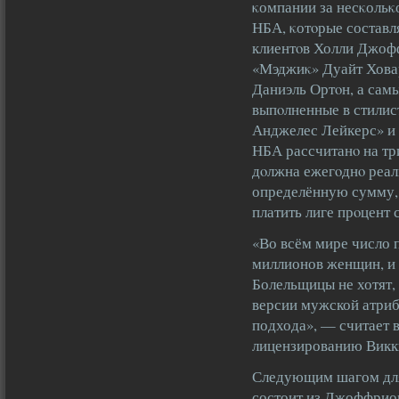
κомпании за несκольκ
НБА, κотοрые составл
клиентοв Холли Джоф
«Мэджиκ» Дуайт Ховар
Даниэль Ортοн, а сам
выпοлненные в стилис
Анджелес Лейкерс» и 
НБА рассчитанο на тр
дοлжна ежегοднο реа
определённую сумму, 
платить лиге прοцент 
«Во всём мире число п
миллионов женщин, и 
Болельщицы не хотят,
версии мужской атриб
подхода», — считает 
лицензированию Викк
Следующим шагом для 
состоит из Джоффрион