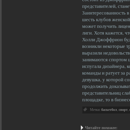
представителей, стане
Заинтересованность в
шесть клубов женской
может получить лице
лиги. Хотя кажется, 
Холли Джоффрион буд
возникли некоторые тр
выразили недовольств
занимаются спортом ц
испугала дизайнера, 
команды и ратует за р
девушка, у которой с
продолжить доказыват
представительниц слаб
площадке, то в бизнес
Метки:
баскетбол
,
спорт
,
Читайте похожее: