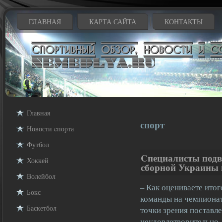
ГЛАВНАЯ
КАРТА САЙТА
КОНТАКТЫ
Главная
спорт
Новости cпорта
Футбол
Cпециалисты подв
Хоккей
сборной Украины 
Волейбол
– Как оцениваете ито
Бокс
команды на чемпиона
Баскетбол
точки зрения поставле
неудовлетворительно –