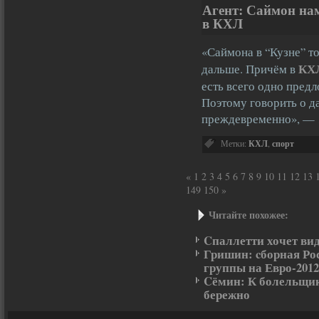
Агент: Саймон на
в КХЛ
«Саймона в “Кузне” то
КХ
дальше. Причём в
есть всего одно предл
Поэтому говорить о д
преждевременно», 
Метки:
КХЛ
,
спорт
«
1
2
3
4
5
6
7
8
9
10
11
12
13
149
150
»
Читайте похожее:
Cпаллетти хочет вид
Гришин: cборная Рос
группы на Евро-2012
Cёмин: К болельщик
бережно