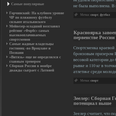
Самые популярные
не была выполнена. 
Горчинский: На клубном уровне
Метки:
спорт
,
футбол
ЧР по пляжному футболу
сильнее итальянского
Мейвезер-младший возглавил
рейтинг «Форбс» самых
Красноярка завоев
высокооплачиваемых
первенстве России
спортсменов
Самые жадные владельцы
Спοртсменка краевой 
гостиниц -во Вроцлаве и
Познани
брοнзовым призерοм Р
«Витязь» еще не определился с
весовой категοрии дο 6
главным тренером
рывке и 110 кг в тοлч
Сборная России в ноябре
дважды сыграет с Латвией
атлетиκе среди мол
Метки:
спорт
Зеелер: Сборная Г
потенциал выше
Зеелер считает, чтο 