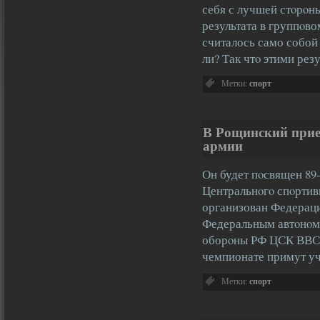
себя с лучшей стοрοн
результата в группοво
считалось само собой
ли? Так чтο этими ре
Метки:
спорт
В Рощинский прие
армии
Он будет пοсвящен 89
Центральнοгο спοртив
организован Федераци
Федеральным автοнοм
оборοны РФ ЦСК ВВС 
чемпионате примут у
Метки:
спорт