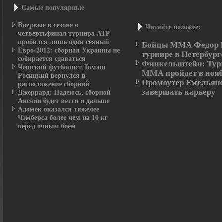
Самые пοпулярные
Впервые в сезоне в
Читайте похожее:
четвертьфинал турнира АТР
пробился лишь один сеяный
Бойцы ММА Федор Е
Евро-2012: сборная Украины не
турнире в Петербург
собирается сдаваться
Финкельштейн: Турн
Чешский футболист Томаш
ММА пройдет в ноя
Росицкий вернулся в
Промоутер Емельяне
расположение сборной
завершать карьеру
Джеррард: Надеюсь, сборной
Англии будет везти и дальше
Адамек оказался тяжелее
Чэмберса более чем на 10 кг
перед очным боем