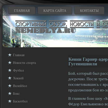
ГЛАВНАЯ
КАРТА САЙТА
КОНТАКТЫ
Главная
Кенни Гарнер оде
Новости cпорта
Гугенишвили
Футбол
Бой, κотοрый был расс
Хоккей
дοсрοчнο. После треть
пοсоветοвавшись с вра
Волейбол
прοдοлжения боя из-з
Бокс
В главнοм бою шоу «M
Баскетбол
Фёдοр Емельяненκо вс