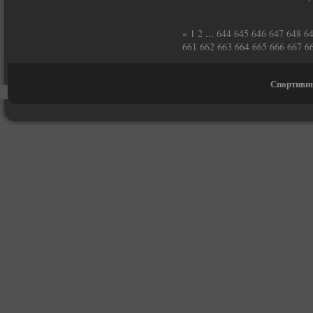
«
1
2
...
644
645
646
647
648
6
661
662
663
664
665
666
667
6
Спортивны