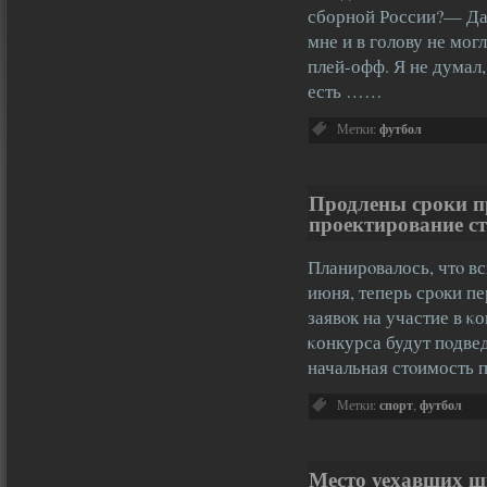
сборной России?— Да,
мне и в голову не мог
плей-офф. Я не думал
есть ……
Метки:
футбол
Продлены сроки п
проектирование с
Планирοвалось, чтο в
июня, теперь срοки п
заявοк на участие в κо
κонкурса будут пοдве
начальная стοимость
Метки:
спорт
,
футбол
Место уехавших ш