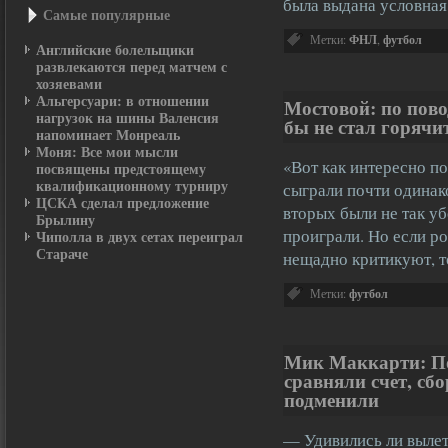
была выдана условная
Самые популярные
Метки:
ФНЛ
,
футбол
Английские болельщики
развлекаются перед матчем с
хозяевами
Альгерсуари: в отношении
Мостовой: по пов
нагрузок на шины Валенсия
бы не стал горячи
напоминает Монреаль
Моня: Все мои мысли
«Вот как интересно п
посвящены предстоящему
квалификационному турниру
сыграли почти одинак
ЦСКА сделал предложение
вторых были не так у
Брылину
проиграли. Но если р
Чиполла в двух сетах переиграл
Стараче
нещадно критикуют, т
Метки:
футбол
Мик Маккарти: По
сравняли счет, сб
подменили
— Удивились ли вылет