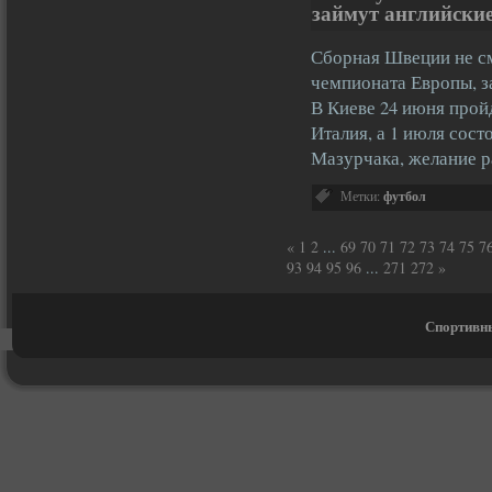
займут английски
Сборная Швеции не см
чемпионата Европы, за
В Киеве 24 июня прой
Италия, а 1 июля сос
Мазурчака, желание 
Метки:
футбол
«
1
2
...
69
70
71
72
73
74
75
7
93
94
95
96
...
271
272
»
Спортивны