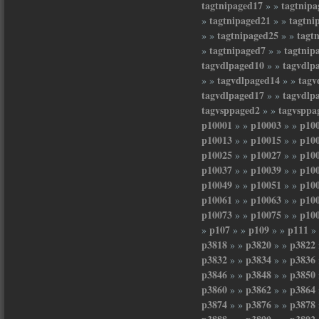
tagtnipaged17
tagtnipa
» »
tagtnipaged21
tagtni
»
» »
tagtnipaged25
tagt
» »
» »
tagtnipaged7
tagtnip
»
» »
tagvdlpaged10
tagvdlp
» »
tagvdlpaged14
tagv
» »
» »
tagvdlpaged17
tagvdlp
» »
tagvsppaged2
tagvsppa
» »
p10001
p10003
p10
» »
» »
p10013
p10015
p10
» »
» »
p10025
p10027
p10
» »
» »
p10037
p10039
p10
» »
» »
p10049
p10051
p10
» »
» »
p10061
p10063
p10
» »
» »
p10073
p10075
p10
» »
» »
p107
p109
p111
»
» »
» »
»
p3818
p3820
p3822
» »
» »
p3832
p3834
p3836
» »
» »
p3846
p3848
p3850
» »
» »
p3860
p3862
p3864
» »
» »
p3874
p3876
p3878
» »
» »