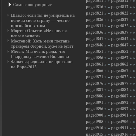
paged811
paged812
» »
» 
Самые популярные
paged816
paged817
» »
» 
paged821
paged822
» »
» 
Шавло: если ты не умираешь на
paged826
paged827
» »
» 
поле за свою страну — честно
признайся в этом
paged831
paged832
» »
» 
Мортен Ольсен: «Нет ничего
paged836
paged837
» »
» 
невозможного»
paged841
paged842
» »
» 
Мостовой: Хоть меня поставь
paged846
paged847
» »
» 
тренером сборной, хуже не будет
Месси: Мы очень рады, что
paged851
paged852
» »
» 
Гвардиолу заменил Виланова
paged856
paged857
» »
» 
Фанаты-радикалы не приехали
paged861
paged862
» »
» 
на Евро-2012
paged866
paged867
» »
» 
paged871
paged872
» »
» 
paged876
paged877
» »
» 
paged881
paged882
» »
» 
paged886
paged887
» »
» 
paged891
paged892
» »
» 
paged896
paged897
» »
» 
paged900
paged901
» »
» 
paged905
paged906
» »
» 
paged910
paged911
» »
» 
paged915
paged916
» »
» 