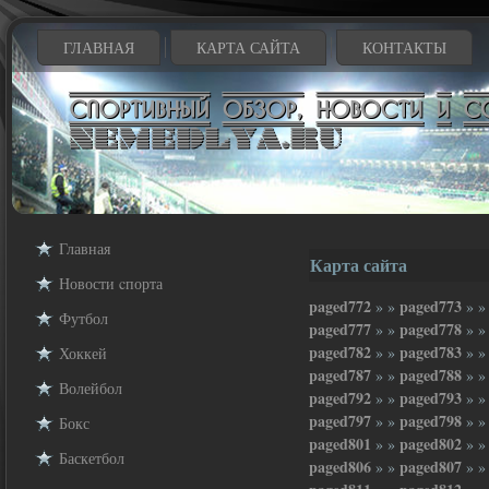
ГЛАВНАЯ
КАРТА САЙТА
КОНТАКТЫ
Главная
Карта сайта
Новости cпорта
paged772
paged773
» »
» 
Футбол
paged777
paged778
» »
» 
paged782
paged783
» »
» 
Хоккей
paged787
paged788
» »
» 
Волейбол
paged792
paged793
» »
» 
paged797
paged798
» »
» 
Бокс
paged801
paged802
» »
» 
Баскетбол
paged806
paged807
» »
» 