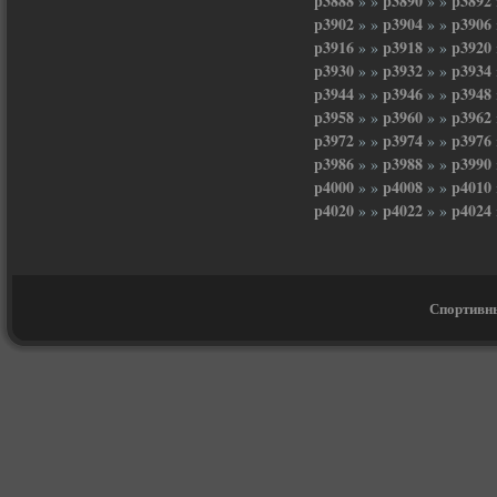
p3888
p3890
p3892
» »
» »
p3902
p3904
p3906
» »
» »
p3916
p3918
p3920
» »
» »
p3930
p3932
p3934
» »
» »
p3944
p3946
p3948
» »
» »
p3958
p3960
p3962
» »
» »
p3972
p3974
p3976
» »
» »
p3986
p3988
p3990
» »
» »
p4000
p4008
p4010
» »
» »
p4020
p4022
p4024
» »
» »
Спортивны